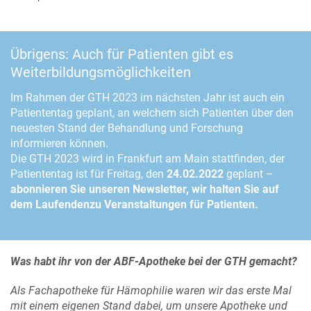
Übrigens: Auch für Patienten gibt es
Weiterbildungsmöglichkeiten
Im Rahmen der GTH 2023 im nächsten Jahr ist auch ein
Patiententag geplant, an welchem sich Patienten über den
neuesten Stand der Behandlung und Forschung
informieren können.
Die GTH 2023 wird in Frankfurt am Main stattfinden, der
Patiententag ist für Freitag, den
24.02.2022
geplant –
abonnieren Sie unseren Newsletter, wir halten Sie auf
dem Laufenden
zu Veranstaltungen für Patienten.
Was habt ihr von der ABF-Apotheke bei der GTH gemacht?
Als Fachapotheke für Hämophilie waren wir das erste Mal
mit einem eigenen Stand dabei, um unsere Apotheke und