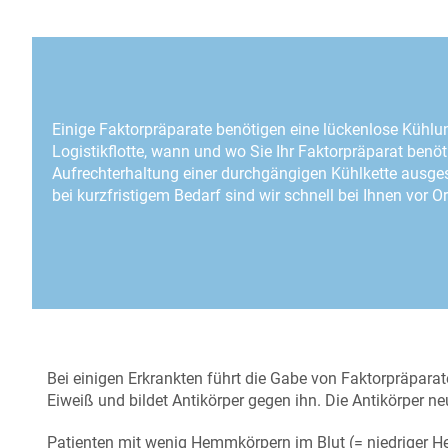
Einige Faktorpräparate benötigen eine lückenlose Kühlung
Logistikflotte, wann und wo Sie Ihr Faktorpräparat benö
Aufrechterhaltung einer durchgängigen Kühlkette ausgest
bei kurzfristigem Bedarf sind wir schnell bei Ihnen vor Or
Bei einigen Erkrankten führt die Gabe von Faktorpräpara
Eiweiß und bildet Antikörper gegen ihn. Die Antikörper ne
Patienten mit wenig Hemmkörpern im Blut (= niedriger H