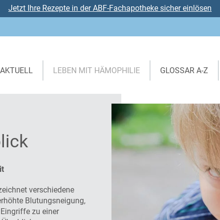
Jetzt Ihre Rezepte in der ABF-Fachapotheke sicher einlösen
AKTUELL
LEBEN MIT HÄMOPHILIE
GLOSSAR A-Z
lick
it
ezeichnet verschiedene
erhöhte Blutungsneigung,
ingriffe zu einer