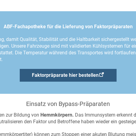
ABF-Fachapotheke für die Lieferung von Faktorpräparaten
, damit Qualität, Stabilität und die Haltbarkeit sichergestellt w
tigen. Unsere Fahrzeuge sind mit validierten Kühlsystemen für 
attet. Die Temperatur während des Transportes wird fortlaufend
t.
Faktorpräparate hier bestellen
Einsatz von Bypass-Präparaten
ten zur Bildung von
Hemmkörpern.
Das Immunsystem erkennt de
utralisieren den Faktor und Betroffene haben wieder ein gesteige
emmkörpertiter) können zum Stoppen einer akuten Blutung meis