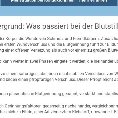
Menstruation bei Konduktorinnen – mehr erfahren
rgrund: Was passiert bei der Blutsti
t der Körper die Wunde von Schmutz und Fremdkörpern. Zusätzlic
 den ersten Wundverschluss und die Blutgerinnung führt zur Bild
ung
einer offenen Verletzung als auch vor einem
zu großen Blutv
 kann weiter in zwei Phasen eingeteilt werden, die ineinander ü
u einem sofortigen, aber noch nicht stabilen Verschluss von Wu
 bilden einen pfropfartigen Verschluss. Dieser Pfropf reicht ab
 auch plasmatische Blutgerinnung genannt, verstärkt und stabilisi
ich Gerinnungsfaktoren gegenseitig nacheinander, vergleichbar
hes sich zu Fibrin, einer Art vernetztem Klebstoff, umwandelt. E