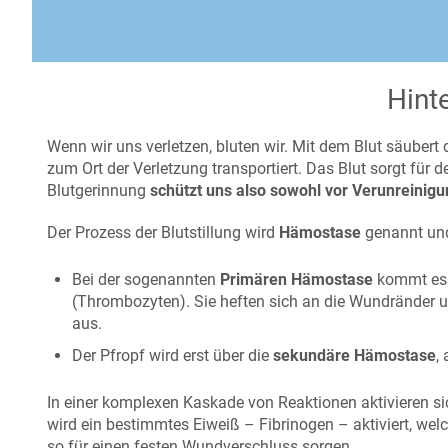
Hinte
Wenn wir uns verletzen, bluten wir. Mit dem Blut säuber
zum Ort der Verletzung transportiert. Das Blut sorgt für
Blutgerinnung
schützt uns also sowohl vor Verunreinig
Der Prozess der Blutstillung wird
Hämostase
genannt und
Bei der sogenannten
Primären Hämostase
kommt es z
(Thrombozyten). Sie heften sich an die Wundränder und
aus.
Der Pfropf wird erst über die
sekundäre Hämostase
,
In einer komplexen Kaskade von Reaktionen aktivieren s
wird ein bestimmtes Eiweiß – Fibrinogen – aktiviert, welc
so für einen festen Wundverschluss sorgen.