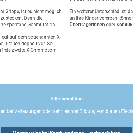
r Grippe, ist es nicht möglich,
Ein weiterer Unterschied ist, 
nzustecken. Denn die
an ihre Kinder vererben könne
eine spontane Genmutation.
Überträgerinnen
oder
Konduk
, liegt auf dem sogenannten X-
ei Frauen doppelt vor. So
erfreie zweite X-Chromosom
Bitte beachten:
ten bei Verletzungen oder sehr leichter Bildung von blauen Flec