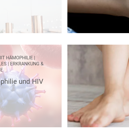
IT HÄMOPHILIE
|
LES
|
ERKRANKUNG &
IE
hilie und HIV