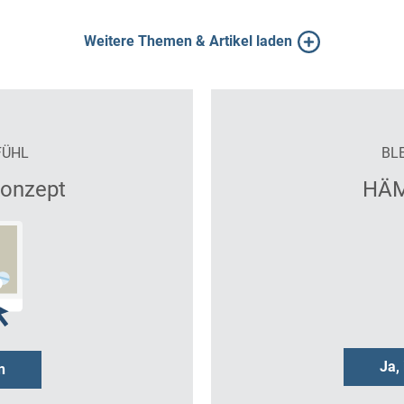
Weitere Themen & Artikel laden
FÜHL
BL
konzept
HÄM
Ja,
n