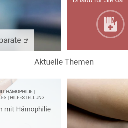
Urlaub für Sie da
äparate
Aktuelle Themen
IT HÄMOPHILIE
|
LES
|
HILFESTELLUNG
n mit Hämophilie