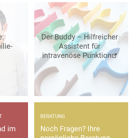
e:
Der Buddy – Hilfreicher
lie-
Assistent für
intravenöse Punktion
T
BERATUNG
nd im
Noch Fragen? Ihre